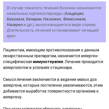
В случае тяжелого течения болезни назначаются
назальные кортикостероиды (
Альдецин
,
Беконазе
,
Бенарин
,
Назонекс
,
Фликсоназе
,
Назарел
и др.), выпускающиеся в виде спреев.
Длительность лечения устанавливает лечащий
врач.
Пациентам, имеющим противопоказания к данным
лекарственным препаратам, назначается аллерген-
специфическая
иммунотерапия
. Лечение проводится
аллергологом в условиях стационара.
Смысл лечения заключается в ведении малых доз
аллергена, которые постепенно увеличиваются, этим
добивается выработка толерантности организма к
аллергену.
При этом стараются облегчить симптомы