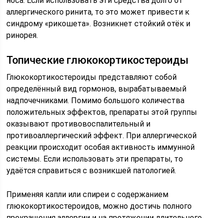
носа. Если использовать эти средства долго от
аллергического ринита, то это может привести к
синдрому «рикошета». Возникнет стойкий отёк и
ринорея.
Топические глюкокортикостероиды
Глюкокортикостероиды представляют собой
определённый вид гормонов, вырабатываемый
надпочечниками. Помимо большого количества
положительных эффектов, препараты этой группы
оказывают противовоспалительный и
противоаллергический эффект. При аллергической
реакции происходит особая активность иммунной
системы. Если использовать эти препараты, то
удаётся справиться с возникшей патологией.
Применяя капли или спиреи с содержанием
глюкокортикостероидов, можно достичь полного
прекращения аллергии и на протяжении длительного