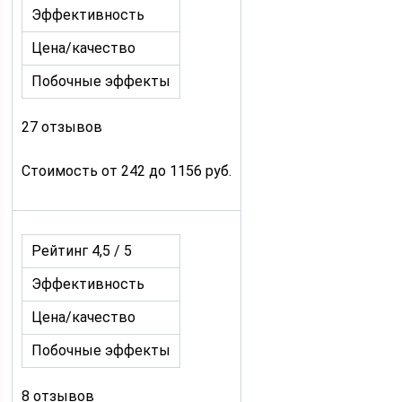
Эффективность
Цена/качество
Побочные эффекты
27 отзывов
Стоимость от 242 до 1156 руб.
Рейтинг 4,5 / 5
Эффективность
Цена/качество
Побочные эффекты
8 отзывов