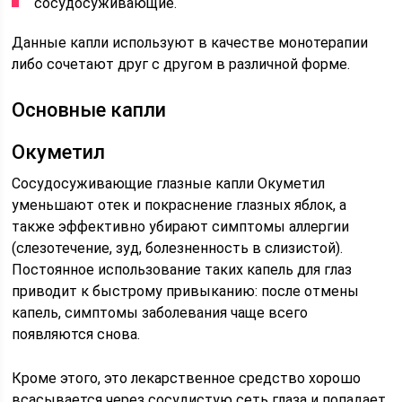
сосудосуживающие.
Данные капли используют в качестве монотерапии
либо сочетают друг с другом в различной форме.
Основные капли
Окуметил
Сосудосуживающие глазные капли Окуметил
уменьшают отек и покраснение глазных яблок, а
также эффективно убирают симптомы аллергии
(слезотечение, зуд, болезненность в слизистой).
Постоянное использование таких капель для глаз
приводит к быстрому привыканию: после отмены
капель, симптомы заболевания чаще всего
появляются снова.
Кроме этого, это лекарственное средство хорошо
всасывается через сосудистую сеть глаза и попадает