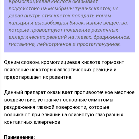
Кромоглициевая кислота оказывает
воздействие на мембраны тучных клеток, не
давая внутрь этих клеток попадать ионам
кальция и высвобождая биоактивные вещества,
которые провоцируют появление различных
аллергических реакций на глазах: брадикининов,
гистамина, лейкотриенов и простагландинов.
Одним словом, кромоглициевая кислота тормозит
появление некоторых аллергических реакций и
предотвращает их развитие.
Данный препарат оказывает противоотечное местное
воздействие, устраняет основные симптомы
раздражения глазной поверхности, которые
возникают при влиянии на слизистую глаз разных
контактных аллергенов.
Применение: