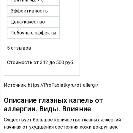
Эффективность
Цена/качество
Побочные эффекты
5 отзывов
Стоимость от 312 до 500 руб.
Источник:
https://ProTabletky.ru/ot-allergii/
Описание глазных капель от
аллергии. Виды. Влияние
Существует большое количество глазных аллергий:
начиная от ухудшения состояния кожи вокруг век,