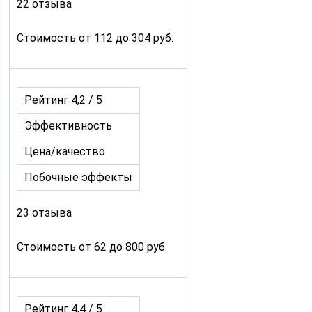
22 отзыва
Стоимость от 112 до 304 руб.
Рейтинг 4,2 / 5
Эффективность
Цена/качество
Побочные эффекты
23 отзыва
Стоимость от 62 до 800 руб.
Рейтинг 4,4 / 5