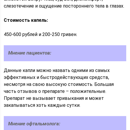
слезотечение и ощущение постороннего тела в глазах.
Стоимость капель:
450-600 рублей и 200-250 гривен.
Мнение пациентов:
Данные капли можно назвать одними из самых
эффективных и быстродействующих средств,
несмотря на свою высокую стоимость. Большая
часть отзывов о препарате – положительные.
Препарат не вызывает привыкания и может
закапываться хоть каждые сутки.
Мнение офтальмолога: