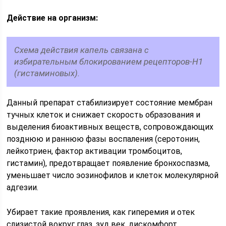
Действие на организм:
Схема действия капель связана с
избирательным блокированием рецепторов-Н1
(гистаминовых).
Данный препарат стабилизирует состояние мембран
тучных клеток и снижает скорость образования и
выделения биоактивных веществ, сопровождающих
позднюю и раннюю фазы воспаления (серотонин,
лейкотриен, фактор активации тромбоцитов,
гистамин), предотвращает появление бронхоспазма,
уменьшает число эозинофилов и клеток молекулярной
адгезии.
Убирает такие проявления, как гиперемия и отек
слизистой вокруг глаз, зуд век, дискомфорт,