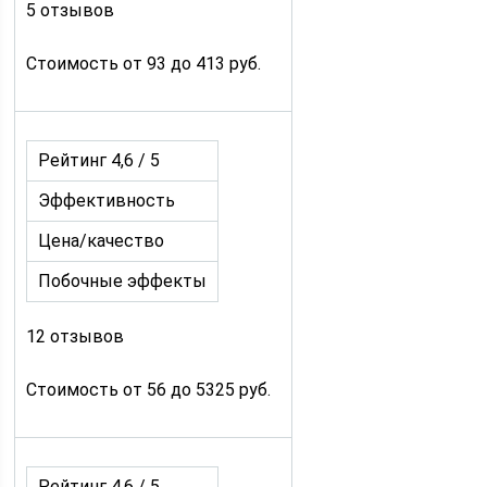
5 отзывов
Стоимость от 93 до 413 руб.
Рейтинг 4,6 / 5
Эффективность
Цена/качество
Побочные эффекты
12 отзывов
Стоимость от 56 до 5325 руб.
Рейтинг 4,6 / 5