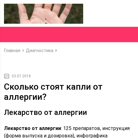
Главная
Диагностика
03.07.2018
Сколько стоят капли от
аллергии?
Лекарство от аллергии
Лекарство от аллергии
: 125 препаратов, инструкция
(форма выпуска и дозировка), инфографика