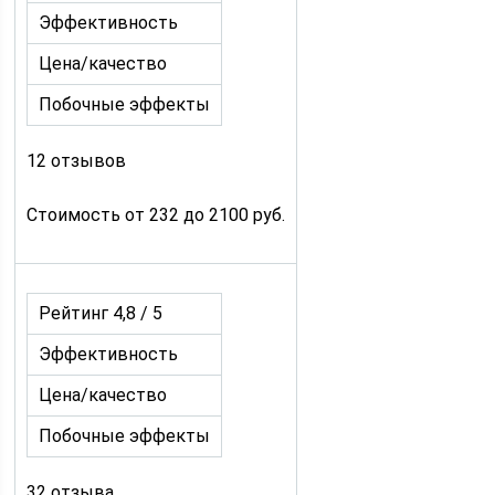
Эффективность
Цена/качество
Побочные эффекты
12 отзывов
Стоимость от 232 до 2100 руб.
Рейтинг 4,8 / 5
Эффективность
Цена/качество
Побочные эффекты
32 отзыва