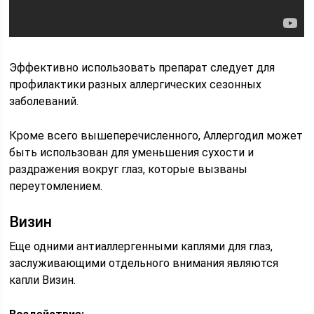
Эффективно использовать препарат следует для
профилактики разных аллергических сезонных
заболеваний.
Кроме всего вышеперечисленного, Аллергодил может
быть использован для уменьшения сухости и
раздражения вокруг глаз, которые вызваны
переутомлением.
Визин
Еще одними антиаллергенными каплями для глаз,
заслуживающими отдельного внимания являются
капли Визин.