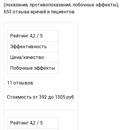
(показания, противопоказания, побочные эффекты),
653 отзыва врачей и пациентов.
Рейтинг 4,2 / 5
Эффективность
Цена/качество
Побочные эффекты
11 отзывов
Стоимость от 392 до 1305 руб.
Рейтинг 4,2 / 5