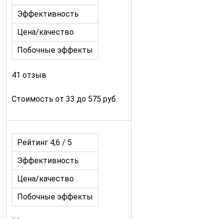
Эффективность
Цена/качество
Побочные эффекты
41 отзыв
Стоимость от 33 до 575 руб.
Рейтинг 4,6 / 5
Эффективность
Цена/качество
Побочные эффекты