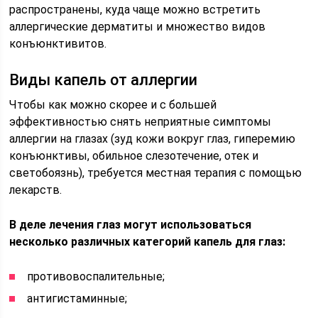
распространены, куда чаще можно встретить
аллергические дерматиты и множество видов
конъюнктивитов.
Виды капель от аллергии
Чтобы как можно скорее и с большей
эффективностью снять неприятные симптомы
аллергии на глазах (зуд кожи вокруг глаз, гиперемию
конъюнктивы, обильное слезотечение, отек и
светобоязнь), требуется местная терапия с помощью
лекарств.
В деле лечения глаз могут использоваться
несколько различных категорий капель для глаз:
противовоспалительные;
антигистаминные;