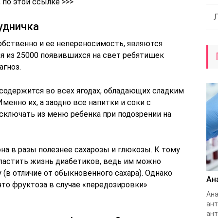
по этой ссылке >>>
рудничка
собственно и ее непереносимость, являются
я из 25000 появившихся на свет ребятишек
агноз.
 содержится во всех ягодах, обладающих сладким
Именно их, а заодно все напитки и соки с
ключать из меню ребенка при подозрении на
она в разы полезнее сахарозы и глюкозы. К тому
ластить жизнь диабетиков, ведь им можно
 (в отличие от обыкновенного сахара). Однако
Ан
что фруктоза в случае «передозировки»
Ана
ант
ант