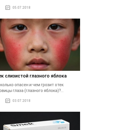
05.07.2018
ек слизистой глазного яблока
колько опасен и чем грозит отек
овицы глаза (глазного яблока)?...
03.07.2018