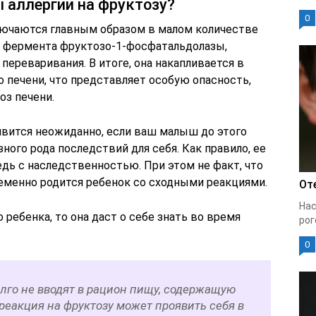
 аллергии на фруктозу?
0
лючаются главным образом в малом количестве
е фермента фруктозо-1-фосфатальдолазы,
переваривания. В итоге, она накапливается в
о печени, что представляет особую опасность,
оз печени.
оявится неожиданно, если ваш малыш до этого
ного рода последствий для себя. Как правило, ее
дь с наследственностью. При этом не факт, что
ременно родится ребенок со сходными реакциями.
От
Нас
о ребенка, то она даст о себе знать во время
рог
0
лго не вводят в рацион пищу, содержащую
реакция на фруктозу может проявить себя в