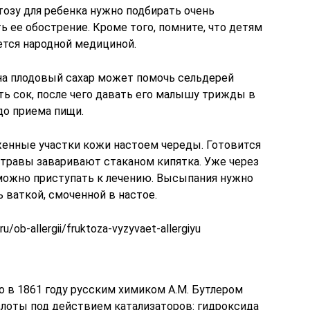
тозу для ребенка нужно подбирать очень
ь ее обострение. Кроме того, помните, что детям
ается народной медициной.
на плодовый сахар может помочь сельдерей
ть сок, после чего давать его малышу трижды в
до приема пищи.
енные участки кожи настоем череды. Готовится
 травы заваривают стаканом кипятка. Уже через
можно приступать к лечению. Высыпания нужно
 ваткой, смоченной в настое.
u/ob-allergii/fruktoza-vyzyvaet-allergiyu
 в 1861 году русским химиком А.М. Бутлером
лоты под действием катализаторов: гидроксида